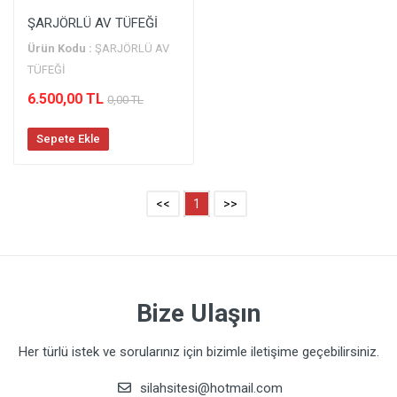
ŞARJÖRLÜ AV TÜFEĞİ
Ürün Kodu :
ŞARJÖRLÜ AV
TÜFEĞİ
6.500,00 TL
0,00 TL
Sepete Ekle
<<
1
>>
Bize Ulaşın
Her türlü istek ve sorularınız için bizimle iletişime geçebilirsiniz.
silahsitesi@hotmail.com