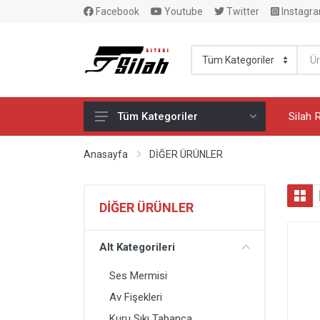
Facebook
Youtube
Twitter
Instagr
Silah 
Tüm Kategoriler
SATIŞTAKİ TABANCALAR
Anasayfa
DİĞER ÜRÜNLER
M.K.E.K. MERMİ BAYİİ
SİLAH AKSESUARLARI
DİĞER ÜRÜNLER
GLOCK AKSESUARLARI
Alt Kategorileri
YİVSİZ AV TÜFEKLERİ
Ses Mermisi
YİVLİ AV TÜFEKLERİ
Av Fişekleri
GAZ TABANCALARI
Kuru Sıkı Tabanca