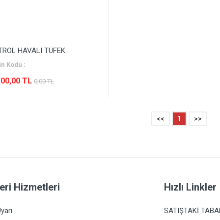
TROL HAVALI TÜFEK
n Kodu :
500,00 TL
0,00 TL
<<
1
>>
eri Hizmetleri
Hızlı Linkler
yarı
SATIŞTAKİ TAB