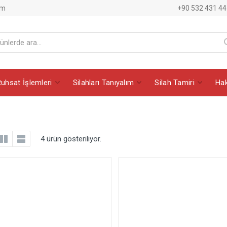
am
+90 532 431 44
Ruhsat İşlemleri
Silahları Tanıyalım
Silah Tamiri
Ha
4 ürün gösteriliyor.