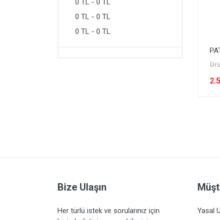
0 TL - 0 TL
0 TL - 0 TL
0 TL - 0 TL
PA
Ürü
2.
Bize Ulaşın
Müşt
Her türlü istek ve sorularınız için
Yasal U