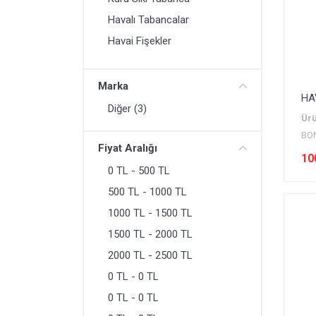
ÇELİK YELEK
Havalı Tabancalar
AV MALZEMELERİ
Havai Fişekler
ÖZEL GÜVENLİK MALZEMELERİ
SİLAH PERMİ HAKKI
Marka
HA
Diğer (3)
KAMP MALZEMELERİ
Ürü
BO
DİĞER ÜRÜNLER
Fiyat Aralığı
10
0 TL - 500 TL
500 TL - 1000 TL
1000 TL - 1500 TL
1500 TL - 2000 TL
2000 TL - 2500 TL
0 TL - 0 TL
0 TL - 0 TL