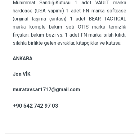
Mühimmat SandığıKutusu 1 adet VAULT marka
hardcase (USA yapımı) 1 adet FN marka softcase
(orijinal taşıma çantası) 1 adet BEAR TACTICAL
marka komple bakım seti OTIS marka temizlik
firçaları, bakım bezi vs. 1 adet FN marka silah kilidi,
silahla birlikte gelen evraklar, kitapçıklar ve kutusu.
ANKARA
Jon VİK
muratavsar1717@gmail.com
+90 542 742 97 03