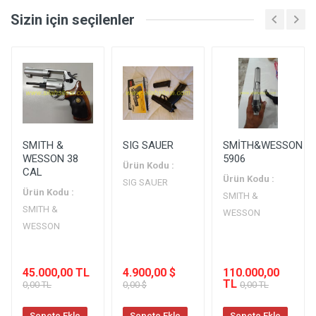
Sizin için seçilenler
Mermi Çapı
: 5.7 X 28 MM
Şarjör Kapasitesi
: 20+1
Toplam Uzunluk
:
SMITH &
SIG SAUER
SMİTH&WESSON
WESSON 38
5906
Ürün Kodu :
CAL
Toplam Yükseklik
Ürün Kodu :
SIG SAUER
:
Ürün Kodu :
SMITH &
SMITH &
WESSON
Toplam Genişlik
WESSON
:
Namlu Uzunluğu
45.000,00 TL
4.900,00 $
110.000,00
:
TL
0,00 TL
0,00 $
0,00 TL
Ağırlık
Sepete Ekle
Sepete Ekle
Sepete Ekle