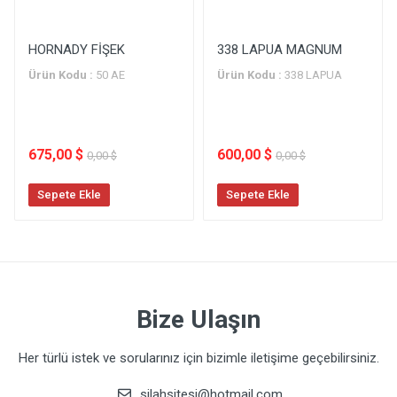
HORNADY FİŞEK
338 LAPUA MAGNUM
Ürün Kodu :
50 AE
Ürün Kodu :
338 LAPUA
675,00 $
600,00 $
0,00 $
0,00 $
Sepete Ekle
Sepete Ekle
Bize Ulaşın
Her türlü istek ve sorularınız için bizimle iletişime geçebilirsiniz.
silahsitesi@hotmail.com