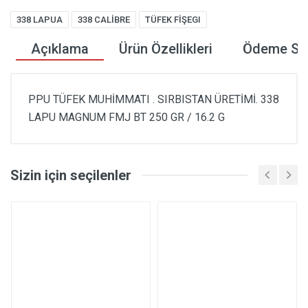
338 LAPUA
338 CALİBRE
TÜFEK FİŞEGI
Açıklama
Ürün Özellikleri
Ödeme Seç
PPU TÜFEK MUHİMMATI . SIRBISTAN ÜRETİMİ. 338
LAPU MAGNUM FMJ BT 250 GR / 16.2 G
Sizin için seçilenler