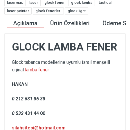
lasermax
laser
glock fener
glock lamba
tactical
laser pointer
glock fenerleri
glock light
Açıklama
Ürün Özellikleri
Ödeme Seç
GLOCK LAMBA FENER
Glock tabanca modellerine uyumlu İsrail menşeili
orjinal
lamba fener
HAKAN
0 212 631 86 38
0 532
431 44 00
silahsitesi@hotmail.com